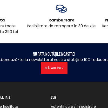
ită
Rambursare
P
tru toate
Posibilitate de retragere în 30 de zile
Red
te 350 Lei
Nu rata noutățile noastre!
bonează-te la newsletterul nostru și obține 10% reducer
MĂ ABONEZ
delitate
Cont
 fidelitate
Autentificare / Înregistrare