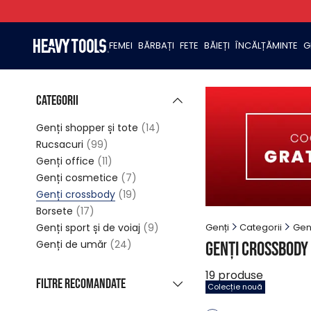
FEMEI
BĂRBAȚI
FETE
BĂIEȚI
ÎNCĂLȚĂMINTE
G
Categorii
Genți shopper și tote
(14)
Rucsacuri
(99)
Genți office
(11)
Genți cosmetice
(7)
Genți crossbody
(19)
Borsete
(17)
Genți sport și de voiaj
(9)
Genți
Categorii
Gen
Genți de umăr
(24)
Genți crossbody
19
produse
Filtre recomandate
Colecție nouă
Colecție nouă
(12)