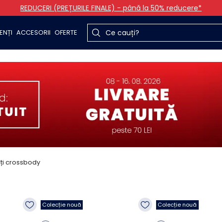
REDUCERI (PREȚURILE FINALE) - până la 50% reducere*
ENȚI
ACCESORII
OFERTE
ți crossbody
Colecție nouă
Colecție nouă