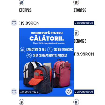
ETORP26
ETORP26
119.99
RON
119.99
RON
Colecție nouă
EGNON26
119.99
RON
Colecție nouă
Colecție nouă