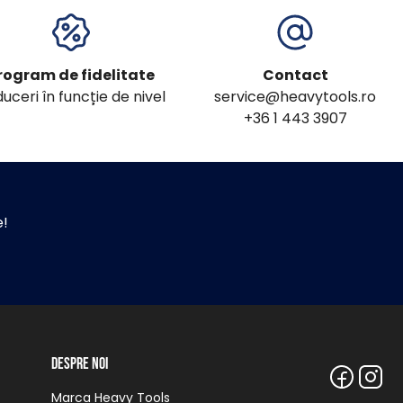
rogram de fidelitate
Contact
uceri în funcție de nivel
service@heavytools.ro
+36 1 443 3907
e!
Despre noi
Marca Heavy Tools