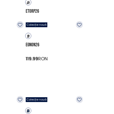
ETORP26
119.99
RON
Colecție nouă
EGNON26
119.99
RON
Colecție nouă