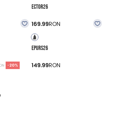
ECTOR26
169.99
RON
EPURS26
149.99
RON
-
20
%
ON
e