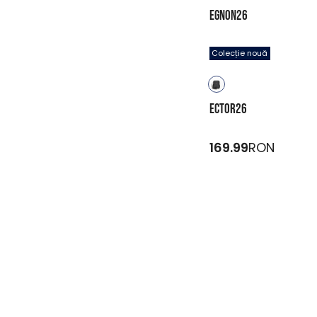
EGNON26
119.99
RON
Colecție nouă
ECTOR26
169.99
RON