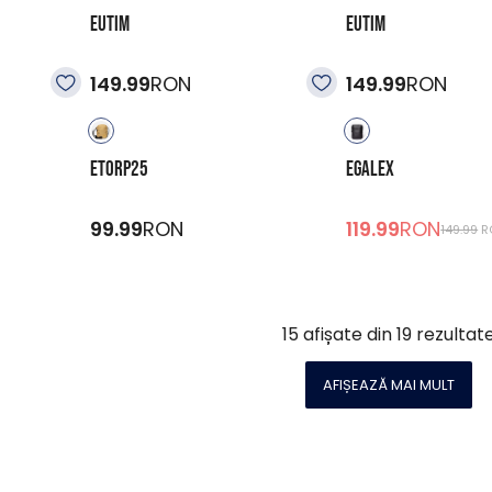
EUTIM
EUTIM
149.99
RON
149.99
RON
ETORP25
EGALEX
99.99
RON
119.99
RON
149.99
R
15
afișate din
19
rezultat
AFIȘEAZĂ MAI MULT