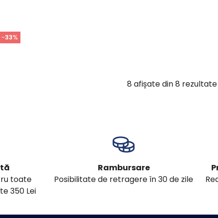
-
33
%
8
afișate din
8
rezultate
ită
Rambursare
P
tru toate
Posibilitate de retragere în 30 de zile
Red
te 350 Lei