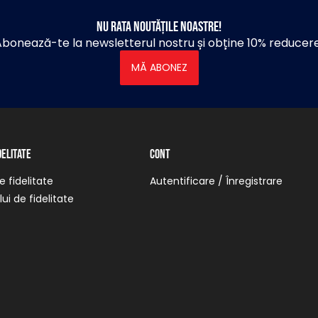
Nu rata noutățile noastre!
bonează-te la newsletterul nostru și obține 10% reducer
MĂ ABONEZ
delitate
Cont
 fidelitate
Autentificare / Înregistrare
ui de fidelitate