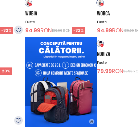
WUBIA
WORCA
Fuste
Fuste
94.99
RON
94.99
RON
-
32
%
-
32
%
139.99
RON
139.99
R
NORIZA
Fuste
79.99
RON
-
20
%
99.99
R