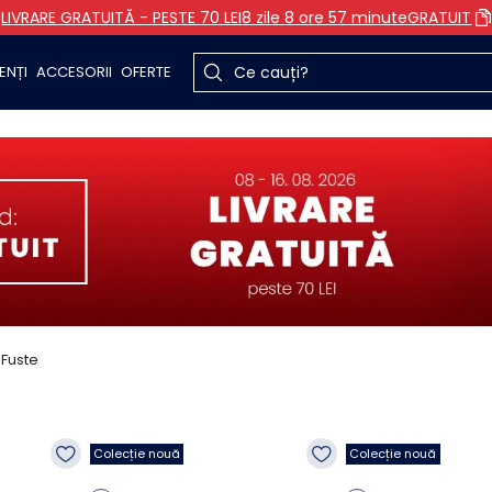
LIVRARE GRATUITĂ - PESTE 70 LEI
8 zile 8 ore 57 minute
GRATUIT
ENȚI
ACCESORII
OFERTE
Fuste
Colecție nouă
Colecție nouă