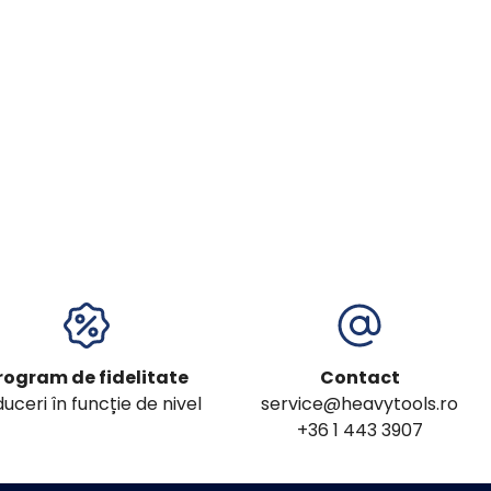
rogram de fidelitate
Contact
uceri în funcție de nivel
service@heavytools.ro
+36 1 443 3907