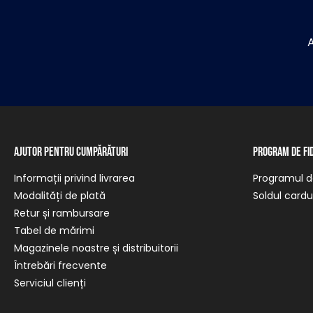
A
Ajutor pentru cumpărături
Program de fi
Informații privind livrarea
Programul de
Modalități de plată
Soldul cardul
Retur și rambursare
Tabel de mărimi
Magazinele noastre și distribuitorii
Întrebări frecvente
Serviciul clienți