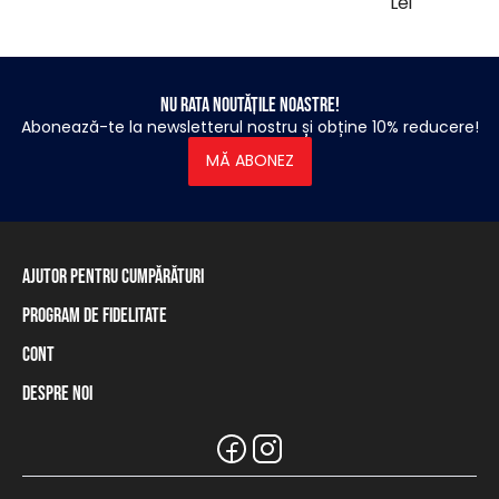
Lei
Nu rata noutățile noastre!
Abonează-te la newsletterul nostru și obține 10% reducere!
MĂ ABONEZ
Ajutor pentru cumpărături
Program de fidelitate
Informații privind livrarea
Modalități de plată
Cont
Programul de fidelitate
Retur și rambursare
Soldul cardului de fidelitate
Despre noi
Autentificare / Înregistrare
Tabel de mărimi
Magazinele noastre și distribuitorii
Marca Heavy Tools
Întrebări frecvente
Informații pentru distribuitori
Serviciul clienți
Ținută de echipă