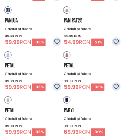
PANUJA
PANIPAT25
Căciuli și fulare
Căciuli și fulare
89.99
RON
69.99
RON
59.99
RON
54.99
RON
-
33
%
-
21
%
PETAL
PETAL
Căciuli și fulare
Căciuli și fulare
89.99
RON
89.99
RON
59.99
RON
59.99
RON
-
33
%
-
33
%
PETAL
PARYL
Căciuli și fulare
Căciuli și fulare
89.99
RON
99.99
RON
59.99
RON
69.99
RON
-
33
%
-
30
%