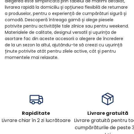
alegerea este simplificată prin tabelul de mărimi detaliat,
livrarea rapidă la domiciliu și opțiunea flexibilă de returnare
a produselor, pentru o experiență de cumpărături sigură și
comodă. Descoperă întreaga gamă și alege piesele
potrivite pentru activitățile tale zilnice sau pentru weekend.
Materialele de calitate, designul versatil și ușurința de
asortare fac din aceste accesorii o alegere de încredere
de la un sezon la altul, ajutându-te să creezi cu ușurință
ținute potrivite atât pentru zilele active, cât și pentru
momentele mai relaxate.
Rapiditate
Livrare gratuită
Livrare chiar în 2 zi lucrătoare
Livrare gratuită pentru t
cumpărăturile de peste 