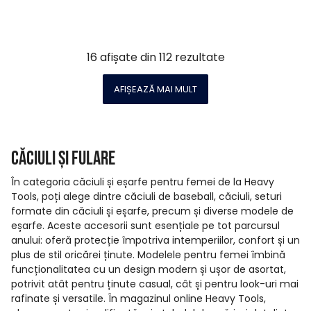
16
afișate din
112
rezultate
AFIȘEAZĂ MAI MULT
Căciuli și fulare
În categoria căciuli și eșarfe pentru femei de la Heavy
Tools, poți alege dintre căciuli de baseball, căciuli, seturi
formate din căciuli și eșarfe, precum și diverse modele de
eșarfe. Aceste accesorii sunt esențiale pe tot parcursul
anului: oferă protecție împotriva intemperiilor, confort și un
plus de stil oricărei ținute. Modelele pentru femei îmbină
funcționalitatea cu un design modern și ușor de asortat,
potrivit atât pentru ținute casual, cât și pentru look-uri mai
rafinate și versatile. În magazinul online Heavy Tools,