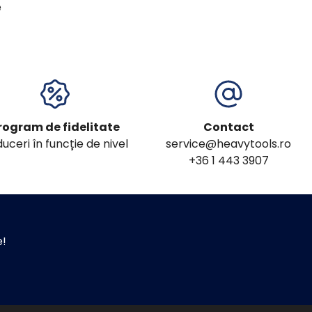
e
rogram de fidelitate
Contact
uceri în funcție de nivel
service@heavytools.ro
+36 1 443 3907
e!