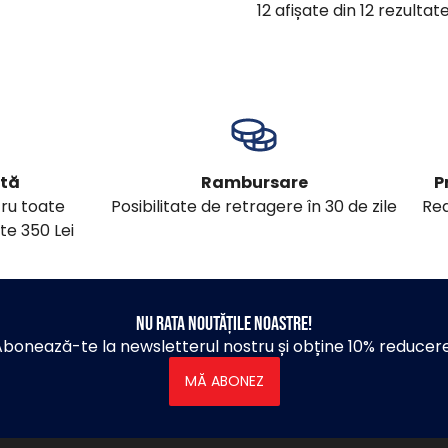
12
afișate din
12
rezultat
ită
Rambursare
P
tru toate
Posibilitate de retragere în 30 de zile
Red
te 350 Lei
Nu rata noutățile noastre!
bonează-te la newsletterul nostru și obține 10% reducer
MĂ ABONEZ