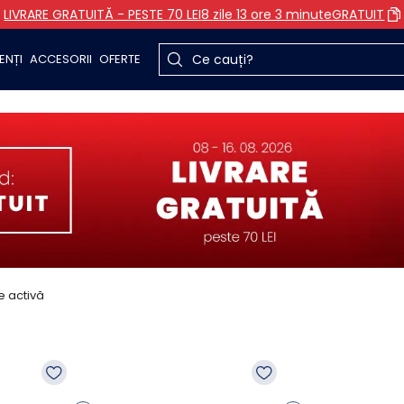
LIVRARE GRATUITĂ - PESTE 70 LEI
8 zile 13 ore 3 minute
GRATUIT
ENȚI
ACCESORII
OFERTE
 activă