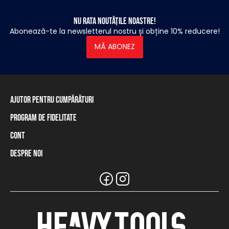
Nu rata noutățile noastre!
Abonează-te la newsletterul nostru și obține 10% reducere!
MĂ ABONEZ
Ajutor pentru cumpărături
Program de fidelitate
Informații privind livrarea
Modalități de plată
Cont
Programul de fidelitate
Retur și rambursare
Soldul cardului de fidelitate
Despre noi
Autentificare / Înregistrare
Tabel de mărimi
Magazinele noastre și distribuitorii
Marca Heavy Tools
Întrebări frecvente
Informații pentru distribuitori
Serviciul clienți
Ținută de echipă