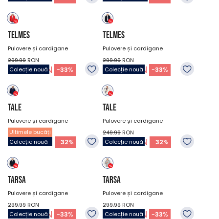
TELMES
TELMES
Pulovere și cardigane
Pulovere și cardigane
299.99
RON
299.99
RON
199.99
RON
199.99
RON
-
33
%
-
33
%
Colecție nouă
Colecție nouă
TALE
TALE
Pulovere și cardigane
Pulovere și cardigane
Ultimele bucăți
249.99
RON
249.99
RON
169.99
RON
169.99
RON
-
32
%
-
32
%
Colecție nouă
Colecție nouă
TARSA
TARSA
Pulovere și cardigane
Pulovere și cardigane
299.99
RON
299.99
RON
199.99
RON
199.99
RON
-
33
%
-
33
%
Colecție nouă
Colecție nouă