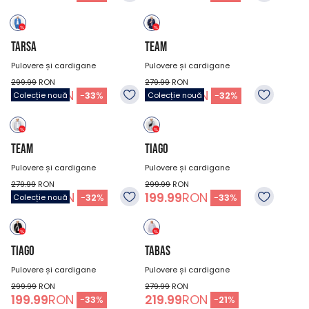
TARSA
TEAM
Pulovere și cardigane
Pulovere și cardigane
299.99
RON
279.99
RON
199.99
RON
189.99
RON
-
33
%
-
32
%
Colecție nouă
Colecție nouă
TEAM
TIAGO
Pulovere și cardigane
Pulovere și cardigane
279.99
RON
299.99
RON
189.99
RON
199.99
RON
-
32
%
-
33
%
Colecție nouă
TIAGO
TABAS
Pulovere și cardigane
Pulovere și cardigane
299.99
RON
279.99
RON
199.99
RON
219.99
RON
-
33
%
-
21
%