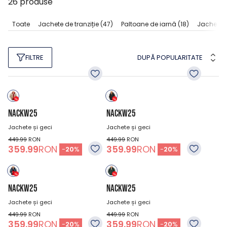
26
produse
Toate
Jachete de tranziție
(47)
Paltoane de iarnă
(18)
Jachete fl
DUPĂ POPULARITATE
FILTRE
NACKW25
NACKW25
Jachete și geci
Jachete și geci
449.99
RON
449.99
RON
359.99
RON
359.99
RON
-
20
%
-
20
%
NACKW25
NACKW25
Jachete și geci
Jachete și geci
449.99
RON
449.99
RON
359.99
RON
359.99
RON
-
20
%
-
20
%