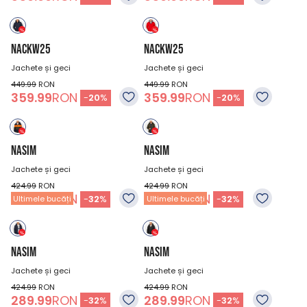
NACKW25
NACKW25
Jachete și geci
Jachete și geci
449.99
RON
449.99
RON
359.99
RON
359.99
RON
-
20
%
-
20
%
NASIM
NASIM
Jachete și geci
Jachete și geci
424.99
RON
424.99
RON
289.99
RON
289.99
RON
-
32
%
-
32
%
Ultimele bucăți
Ultimele bucăți
NASIM
NASIM
Jachete și geci
Jachete și geci
424.99
RON
424.99
RON
289.99
RON
289.99
RON
-
32
%
-
32
%