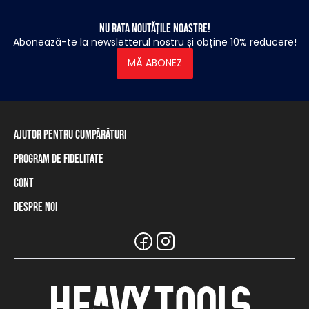
Nu rata noutățile noastre!
Abonează-te la newsletterul nostru și obține 10% reducere!
MĂ ABONEZ
Ajutor pentru cumpărături
Program de fidelitate
Informații privind livrarea
Modalități de plată
Cont
Programul de fidelitate
Retur și rambursare
Soldul cardului de fidelitate
Despre noi
Autentificare / Înregistrare
Tabel de mărimi
Magazinele noastre și distribuitorii
Marca Heavy Tools
Întrebări frecvente
Informații pentru distribuitori
Serviciul clienți
Ținută de echipă