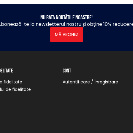
Nu rata noutățile noastre!
bonează-te la newsletterul nostru și obține 10% reducer
MĂ ABONEZ
delitate
Cont
 fidelitate
Autentificare / Înregistrare
ui de fidelitate