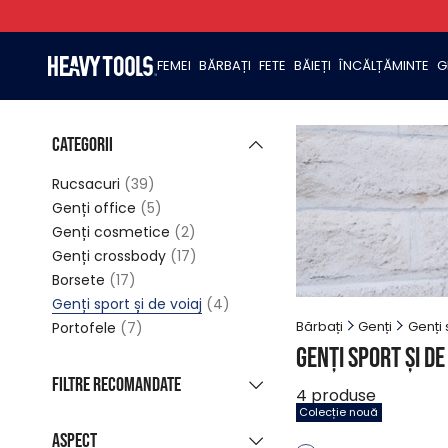
FEMEI
BĂRBAȚI
FETE
BĂIEȚI
ÎNCĂLȚĂMINTE
G
Categorii
Rucsacuri
(39)
Genți office
(5)
Genți cosmetice
(2)
Genți crossbody
(17)
Borsete
(17)
Genți sport și de voiaj
(4)
Bărbați
Genți
Genți 
Portofele
(7)
Genți sport și de
Filtre recomandate
4
produse
Colecție nouă
Colecție nouă
(3)
Aspect