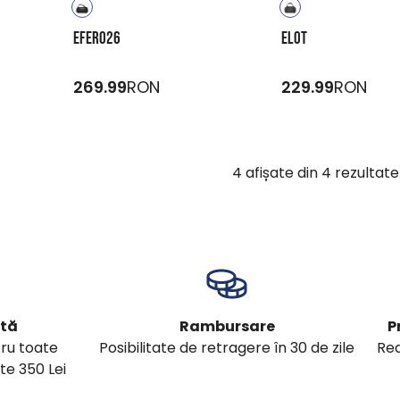
EFERO26
ELOT
269.99
RON
229.99
RON
4
afișate din
4
rezultate
ită
Rambursare
P
tru toate
Posibilitate de retragere în 30 de zile
Red
te 350 Lei