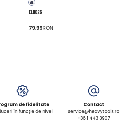
ELBO26
79.99
RON
rogram de fidelitate
Contact
uceri în funcție de nivel
service@heavytools.ro
+36 1 443 3907