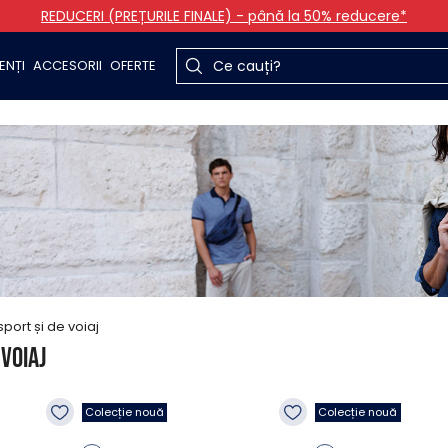
REDUCERI (PREȚURILE FINALE) - până la 50% reducere*
ENȚI
ACCESORII
OFERTE
sport și de voiaj
 voiaj
Colecție nouă
Colecție nouă