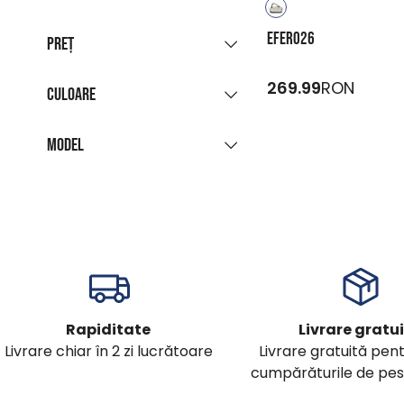
Produse promoționale
Afișare grupată
EFERO26
Ultimele bucăți
Preț
Toate culorile
Livrabil imediat
(4)
269.99
RON
Culoare
-
RON
Model
gri
negru
cu
unicolor
model
Rapiditate
Livrare gratu
Livrare chiar în 2 zi lucrătoare
Livrare gratuită pen
cumpărăturile de pes