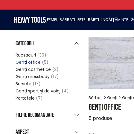
FEMEI
BĂRBAȚI
FETE
BĂIEȚI
ÎNCĂLȚĂMINTE
G
Categorii
Rucsacuri
(39)
Genți office
(5)
Genți cosmetice
(2)
Genți crossbody
(17)
Borsete
(17)
Genți sport și de voiaj
(4)
Bărbați
Genți
Genți 
Portofele
(7)
Genți office
Filtre recomandate
5
produse
Colecție nouă
Aspect