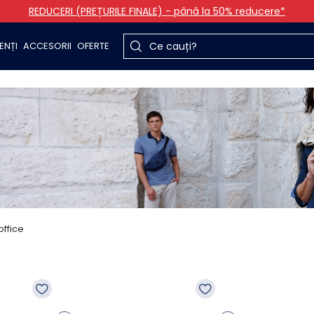
REDUCERI (PREȚURILE FINALE) - până la 50% reducere*
ENȚI
ACCESORII
OFERTE
office