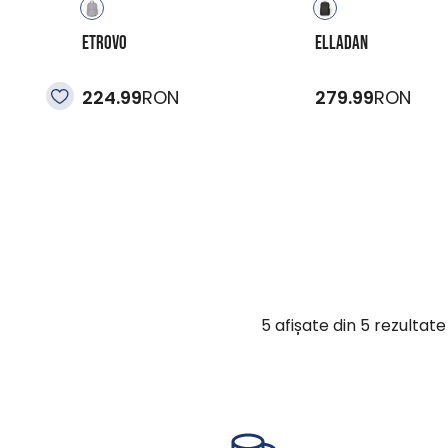
ETROVO
ELLADAN
224.99
RON
279.99
RON
5
afișate din
5
rezultate