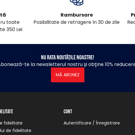
ită
Rambursare
P
tru toate
Posibilitate de retragere în 30 de zile
Red
te 350 Lei
Nu rata noutățile noastre!
bonează-te la newsletterul nostru și obține 10% reducer
MĂ ABONEZ
delitate
Cont
 fidelitate
Autentificare / Înregistrare
ui de fidelitate