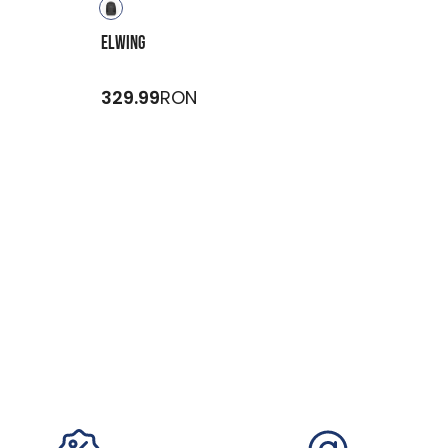
ELWING
329.99
RON