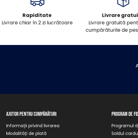
Rapiditate
Livrare gratu
Livrare chiar în 2 zi lucrătoare
Livrare gratuită pen
cumpărăturile de pes
A
Ajutor pentru cumpărături
Program de fi
Informații privind livrarea
Programul de
Modalități de plată
Soldul cardul