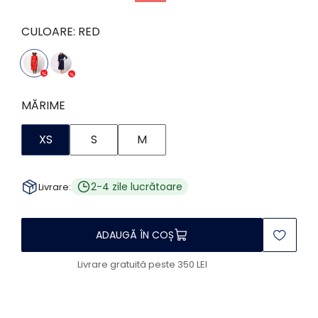
CULOARE:
RED
MĂRIME
XS
S
M
2-4 zile lucrătoare
Livrare:
ADAUGĂ ÎN COȘ
Livrare gratuită peste 350 LEI