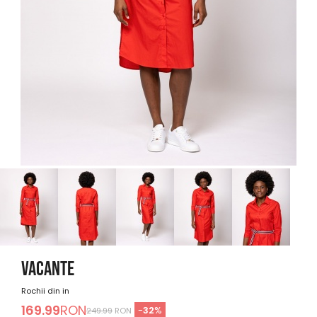
VACANTE
Rochii din in
169.99
RON
-
32
%
249.99
RON