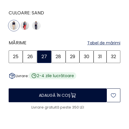
CULOARE:
SAND
MĂRIME
Tabel de mărimi
25
26
27
28
29
30
31
32
2-4 zile lucrătoare
Livrare:
ADAUGĂ ÎN COȘ
Livrare gratuită peste 350 LEI