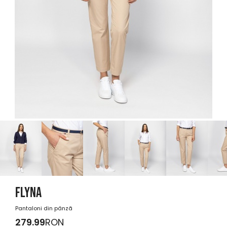
FLYNA
Pantaloni din pânză
279.99
RON