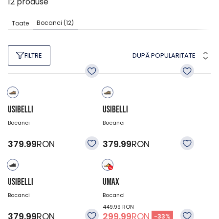
12
produse
Bocanci
(12)
Toate
DUPĂ POPULARITATE
FILTRE
USIBELLI
USIBELLI
Bocanci
Bocanci
379.99
RON
379.99
RON
USIBELLI
UMAX
Bocanci
Bocanci
449.99
RON
379.99
RON
299.99
RON
-
33
%