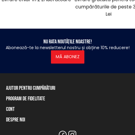
cumpărăturile de peste 
Lei
Nu rata noutățile noastre!
Abonează-te la newsletterul nostru și obține 10% reducere!
MĂ ABONEZ
Ajutor pentru cumpărături
Program de fidelitate
Informații privind livrarea
Modalități de plată
Cont
Programul de fidelitate
Retur și rambursare
Soldul cardului de fidelitate
Despre noi
Autentificare / Înregistrare
Tabel de mărimi
Magazinele noastre și distribuitorii
Marca Heavy Tools