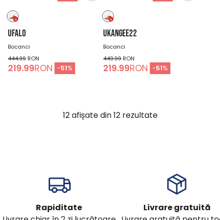
UFALO
UKANGEE22
Bocanci
Bocanci
444.99
RON
449.99
RON
219.99
RON
219.99
RON
-
51
%
-
51
%
12
afișate din
12
rezultate
Rapiditate
Livrare gratuită
Livrare chiar în 2 zi lucrătoare
Livrare gratuită pentru t